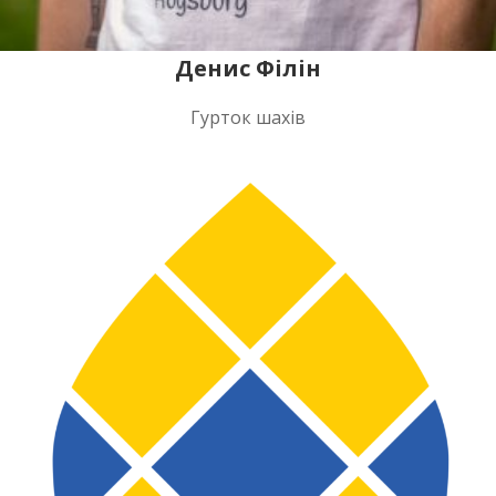
Денис Філін
Гурток шахів