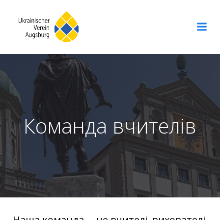
Перейти
до
вмісту
Команда вчителів
Наша команда – це вчителі, вихователі,