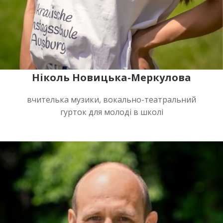
Ніколь Новицька-Меркулова
вчителька музики, вокально-театральний
гурток для молоді в школі